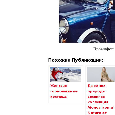
Промофото
Похожие Публикации:
Женские
Дыхание
горнолыжные
природы:
костюмы
весенняя
коллекция
Monochromat
Nature от