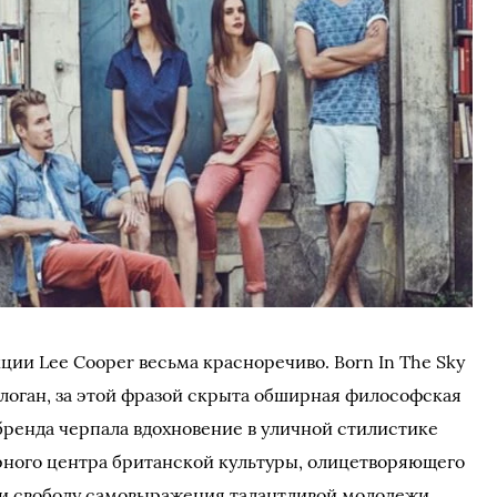
ции Lee Cooper весьма красноречиво. Born In The Sky
слоган, за этой фразой скрыта обширная философская
ренда черпала вдохновение в уличной стилистике
рного центра британской культуры, олицетворяющего
 и свободу самовыражения талантливой молодежи.