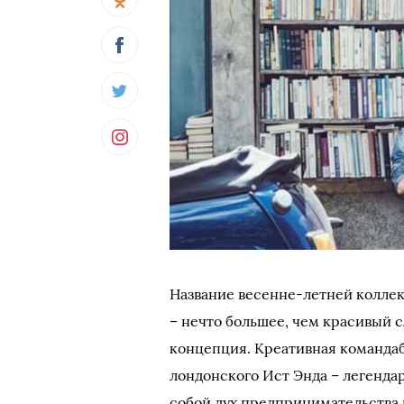
Название весенне-летней коллек
– нечто большее, чем красивый 
концепция. Креативная командаб
лондонского Ист Энда – легенда
собой дух предпринимательства