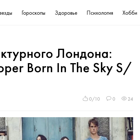
везды
Гороскопы
Здоровье
Психология
Хобби
ктурного Лондона:
per Born In The Sky S/
0/10
0
24