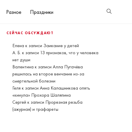
Разное
Праздники
СЕЙЧАС ОБСУЖДАЮТ
Елена
к записи
Заикание у детей
А. Б.
к записи
13 признаков, что у человека
нет души
Валентина
к записи
Алла Пугачёва
решилась на второе венчание из-за
смертельной болезни
Геля
к записи
Анна Калашникова опять
«кинула» Прохора Шаляпина
Сергей
к записи
Прорезная резьба
(ажурная) и трафареты