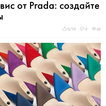
ис от Prada: создайте
ы
0/10
0
62