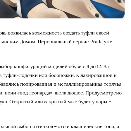
овь появилась возможность создать туфли своей
ьянским Домом. Персональный сервис Prada уже
бор конфигураций моделей обуви с 9 до 12. За
е туфли-лодочки или босоножки. К лакированной и
обавились полированная и металлизированная телячья
еи, пони «под леопарда», шелк дюшес. Предусмотрено
ука. Открытый или закрытый мыс будет у пары –
льшой выбор оттенков – это и классические тона, и