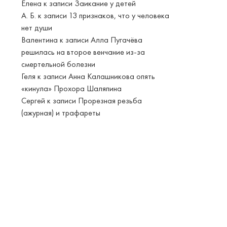
Елена
к записи
Заикание у детей
А. Б.
к записи
13 признаков, что у человека
нет души
Валентина
к записи
Алла Пугачёва
решилась на второе венчание из-за
смертельной болезни
Геля
к записи
Анна Калашникова опять
«кинула» Прохора Шаляпина
Сергей
к записи
Прорезная резьба
(ажурная) и трафареты