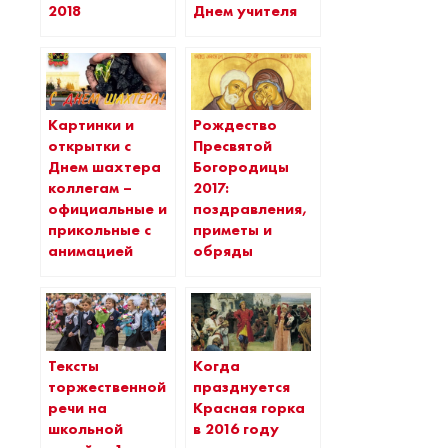
2018
Днем учителя
Картинки и
Рождество
открытки с
Пресвятой
Днем шахтера
Богородицы
коллегам –
2017:
официальные и
поздравления,
прикольные с
приметы и
анимацией
обряды
Тексты
Когда
торжественной
празднуется
речи на
Красная горка
школьной
в 2016 году