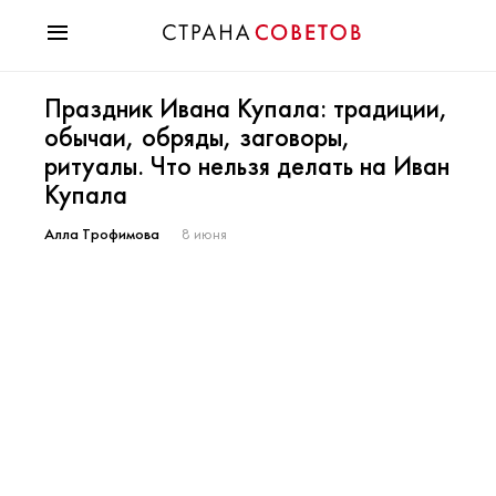
Красота
Праздник Ивана Купала: традиции,
Мода
обычаи, обряды, заговоры,
Звезды
ритуалы. Что нельзя делать на Иван
Гороскопы
Купала
Здоровье
Психология
Алла Трофимова
8 июня
Хобби
Разное
Праздники