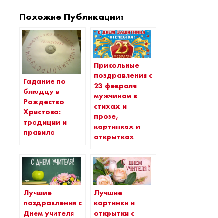
Похожие Публикации:
Прикольные
поздравления с
Гадание по
23 февраля
блюдцу в
мужчинам в
Рождество
стихах и
Христово:
прозе,
традиции и
картинках и
правила
открытках
Лучшие
Лучшие
поздравления с
картинки и
Днем учителя
открытки с