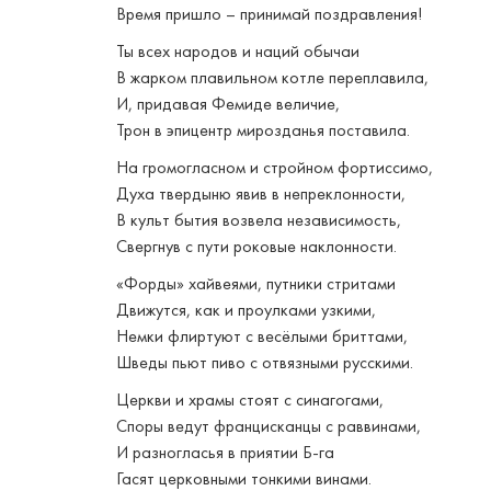
Время пришло – принимай поздравления!
Ты всех народов и наций обычаи
В жарком плавильном котле переплавила,
И, придавая Фемиде величие,
Трон в эпицентр мирозданья поставила.
На громогласном и стройном фортиссимо,
Духа твердыню явив в непреклонности,
В культ бытия возвела независимость,
Свергнув с пути роковые наклонности.
«Форды» хайвеями, путники стритами
Движутся, как и проулками узкими,
Немки флиртуют с весёлыми бриттами,
Шведы пьют пиво с отвязными русскими.
Церкви и храмы стоят с синагогами,
Споры ведут францисканцы с раввинами,
И разногласья в приятии Б-га
Гасят церковными тонкими винами.