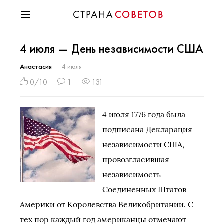
Красота
4 июля — День независимости США
Мода
Звезды
Анастасия
4 июля
Гороскопы
0/10
1
131
Здоровье
Психология
4 июля 1776 года была
Хобби
подписана Декларация
Разное
независимости США,
Праздники
провозгласившая
независимость
Соединенных Штатов
Америки от Королевства Великобритании. С
тех пор каждый год американцы отмечают