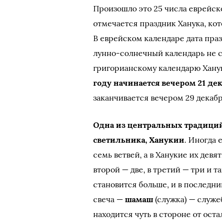
Произошло это 25 числа еврейско
отмечается праздник Ханука, ко
В еврейском календаре дата пра
лунно-солнечный календарь не с
григорианскому календарю Ханук
году начинается вечером 21 де
заканчивается вечером 29 декабр
Одна из центральных традиций
светильника, Ханукии
. Иногда 
семь ветвей, а в Ханукие их девя
второй — две, в третий — три и т
становится больше, и в последни
свеча —
шамаш
(служка) — служе
находится чуть в стороне от ост