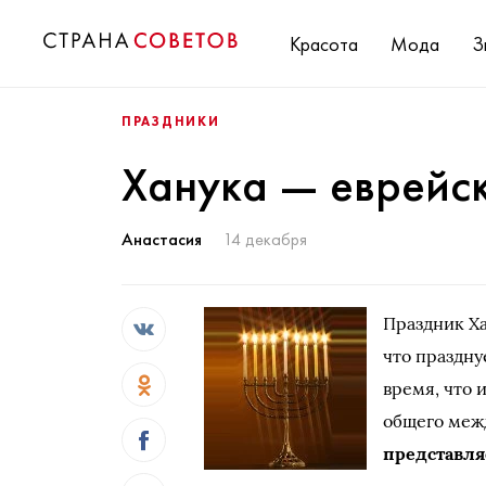
Красота
Мода
З
ПРАЗДНИКИ
Ханука — еврейск
Анастасия
14 декабря
Праздник Х
что праздну
время, что 
общего меж
представля