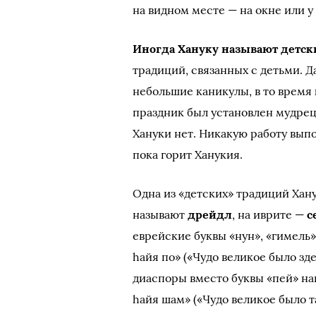
на видном месте — на окне или у
Иногда Хануку называют детс
традиций, связанных с детьми. Да
небольшие каникулы, в то время 
праздник был установлен мудреца
Хануки нет. Никакую работу вып
пока горит Ханукия.
Одна из «детских» традиций Хан
называют
дрейдл
, на иврите —
с
еврейские буквы «нун», «гимель»
hайя по» («Чудо великое было зде
диаспоры вместо буквы «пей» нап
hайя шам» («Чудо великое было т