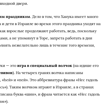
 входной двери.
ким праздником
. Дело в том, что Ханука имеет много
 и дети в Израиле во время этого праздника уходят на
как взрослые продолжают работать, ведь, поскольку
ми, а не упомянут в Торе, запрета работать в дни
олнять нежелательно лишь в течение того времени,
уки — это
игра в специальный волчок
(на идише его
евивон
). На четырех гранях волчка написаны
, «hей» и «пей». Это аббревиатура фразы «Нес гадоль
сь»). Таким волчком играют в Израиле, а в странах
исана буква «шин», и фраза читается как «Нес гадоль
ам»).