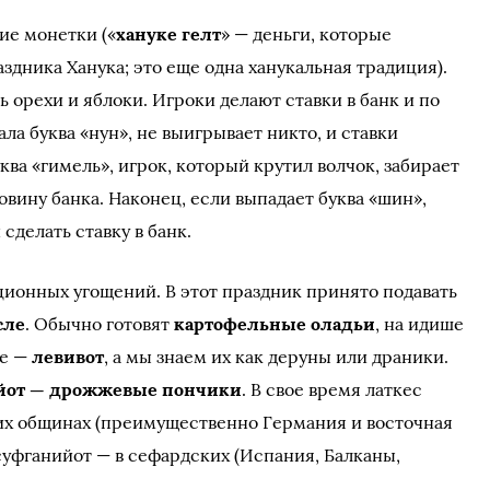
ие монетки («
хануке гелт
» — деньги, которые
аздника Ханука; это еще одна ханукальная традиция).
 орехи и яблоки. Игроки делают ставки в банк и по
ла буква «нун», не выигрывает никто, и ставки
ква «гимель», игрок, который крутил волчок, забирает
ловину банка. Наконец, если выпадает буква «шин»,
сделать ставку в банк.
ционных угощений. В этот праздник принято подавать
сле
. Обычно готовят
картофельные оладьи
, на идише
те —
левивот
, а мы знаем их как деруны или драники.
йот — дрожжевые пончики
. В свое время латкес
их общинах (преимущественно Германия и восточная
а суфганийот — в сефардских (Испания, Балканы,