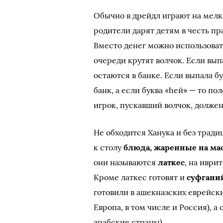
Обычно в дрейдл играют на мелк
родители дарят детям в честь пр
Вместо денег можно использовать
очереди крутят волчок. Если выпа
остаются в банке. Если выпала бу
банк, а если буква «hей» — то по
игрок, пускавший волчок, должен 
Не обходится Ханука и без тради
к столу
блюда, жаренные на ма
они называются
латкес
, на иври
Кроме латкес готовят и
суфгани
готовили в ашекназских еврейск
Европа, в том числе и Россия), 
арабские страны).