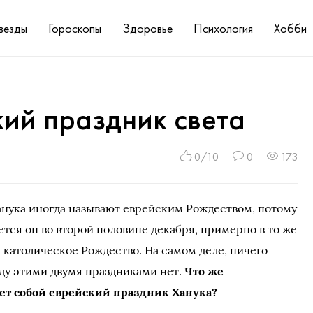
везды
Гороскопы
Здоровье
Психология
Хобби
ий праздник света
0/10
0
173
анука иногда называют еврейским Рождеством, потому
ется он во второй половине декабря, примерно в то же
и католическое Рождество. На самом деле, ничего
ду этими двумя праздниками нет.
Что же
ет собой еврейский праздник Ханука?