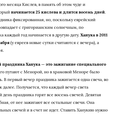
го месяца Кислев, в память об этом чуде и
торый
начинается 25 кислева и длится восемь дней
.
здника фиксированная, но, поскольку еврейский
овпадает с григорианским солнечным, по
а каждый год начинается в другую дату.
Ханука в 2011
кабря
(у евреев новые сутки считаются с вечера), а
я.
 праздника Ханука — это зажигание специального
его путают с Менорой, но в храмовой Меноре было
ть. В первый вечер праздника зажигается одна свеча, во
ак далее. Получается, что каждый вечер света
й день праздника горят все восемь свечей. Девятая
бная, от нее зажигают все остальные свечи. Она
альных свечей и в счет не идет. Ставить Ханукию нужно