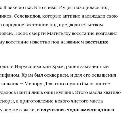
II веке до н.э. В то время Иудея находилась под
чиков, Селевкидов, которые активно насаждали свою
нуло народное восстание под предводительством
новей. После смерти Матитьяху восстание возглавил
ому восстание известно под названием
восстание
бодили Иерусалимский Храм, ранее захваченный
ифаном. Храм был осквернен, и для его освящения
тильник — Менору. Для этого нужно было чистое
удалось найти лишь один кувшин. Этого масла хватило
еноры, а приготовление нового чистого масла
 все же зажгли, и
случилось чудо: вместо одного