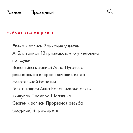
Разное
Праздники
СЕЙЧАС ОБСУЖДАЮТ
Елена
к записи
Заикание у детей
А. Б.
к записи
13 признаков, что у человека
нет души
Валентина
к записи
Алла Пугачёва
решилась на второе венчание из-за
смертельной болезни
Геля
к записи
Анна Калашникова опять
«кинула» Прохора Шаляпина
Сергей
к записи
Прорезная резьба
(ажурная) и трафареты