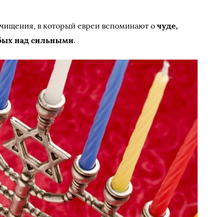
очищения, в который евреи вспоминают о
чуде,
бых над сильными
.