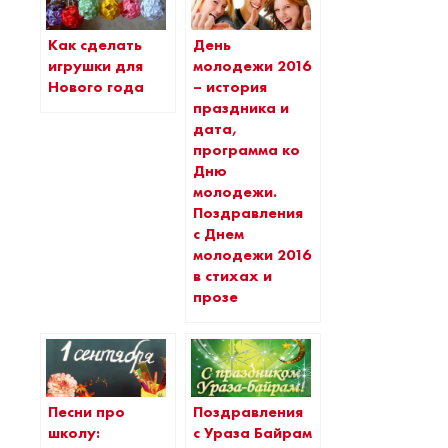
Как сделать
День
игрушки для
молодежи 2016
Нового года
– история
праздника и
дата,
программа ко
Дню
молодежи.
Поздравления
с Днем
молодежи 2016
в стихах и
прозе
Песни про
Поздравления
школу:
с Ураза Байрам