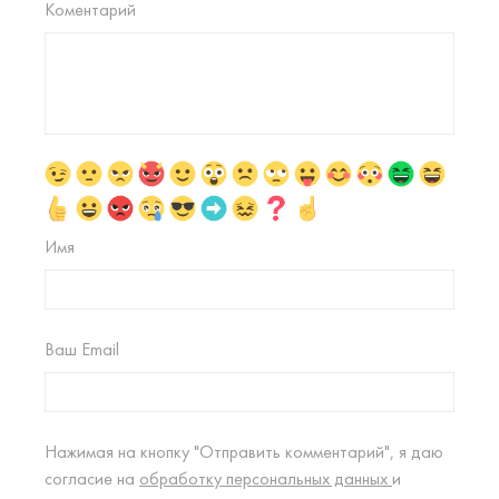
Коментарий
Имя
Ваш Email
Нажимая на кнопку "Отправить комментарий", я даю
согласие на
обработку персональных данных
и