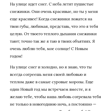
На улице идет снег. С неба летят пушистые
снежинки. Они очень красивые, но ты у меня
еще красивее! Когда снежинки ложатся на
твои губы, любимая, представь, что это я тебя
целую. От твоего теплого дыхания снежинки
тают; точно так же я таю в твоих объятиях. Я
очень люблю тебя, мое солнце! С Новым
годом!
На улице снег и холодно, но я знаю, что ты
всегда согреешь меня своей любовью и
теплом даже в самые суровые морозы. Еще
один Новый год мы встречаем вместе, и я
желаю тебе, чтобы наша любовь согревала тебя
не только в новогоднюю ночь, а постоянно —