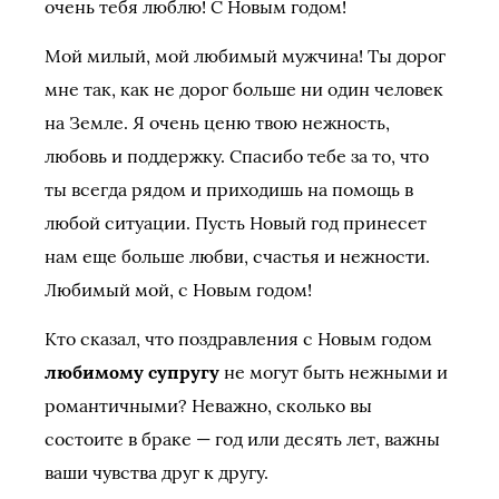
очень тебя люблю! С Новым годом!
Мой милый, мой любимый мужчина! Ты дорог
мне так, как не дорог больше ни один человек
на Земле. Я очень ценю твою нежность,
любовь и поддержку. Спасибо тебе за то, что
ты всегда рядом и приходишь на помощь в
любой ситуации. Пусть Новый год принесет
нам еще больше любви, счастья и нежности.
Любимый мой, с Новым годом!
Кто сказал, что поздравления с Новым годом
любимому супругу
не могут быть нежными и
романтичными? Неважно, сколько вы
состоите в браке — год или десять лет, важны
ваши чувства друг к другу.