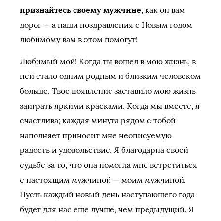
признайтесь своему мужчине
, как он вам
дорог — а наши поздравления с Новым годом
любимому вам в этом помогут!
Любимый мой! Когда ты вошел в мою жизнь, в
ней стало одним родным и близким человеком
больше. Твое появление заставило мою жизнь
заиграть яркими красками. Когда мы вместе, я
счастлива; каждая минута рядом с тобой
наполняет приносит мне неописуемую
радость и удовольствие. Я благодарна своей
судьбе за то, что она помогла мне встретиться
с настоящим мужчиной — моим мужчиной.
Пусть каждый новый день наступающего года
будет для нас еще лучше, чем предыдущий. Я