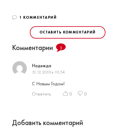
1 КОММЕНТАРИЙ
ОСТАВИТЬ КОММЕНТАРИЙ
Комментарии
1
Надежда
31.12.2010 в 10:54
С Новым Годом!
Ответить
0
0
Добавить комментарий