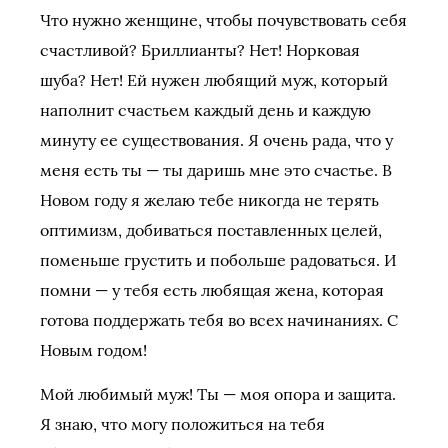
Что нужно женщине, чтобы почувствовать себя
счастливой? Бриллианты? Нет! Норковая
шуба? Нет! Ей нужен любящий муж, который
наполнит счастьем каждый день и каждую
минуту ее существования. Я очень рада, что у
меня есть ты — ты даришь мне это счастье. В
Новом году я желаю тебе никогда не терять
оптимизм, добиваться поставленных целей,
поменьше грустить и побольше радоваться. И
помни — у тебя есть любящая жена, которая
готова поддержать тебя во всех начинаниях. С
Новым годом!
Мой любимый муж! Ты — моя опора и защита.
Я знаю, что могу положиться на тебя