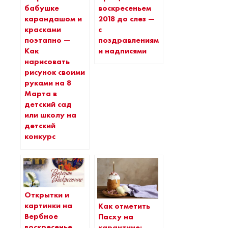
бабушке
воскресеньем
карандашом и
2018 до слез —
красками
с
поэтапно —
поздравлениями
Как
и надписями
нарисовать
рисунок своими
руками на 8
Марта в
детский сад
или школу на
детский
конкурс
Открытки и
картинки на
Как отметить
Вербное
Пасху на
воскресенье
карантине: