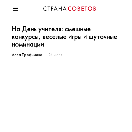
Красота
На День учителя: смешные
Мода
конкурсы, веселые игры и шуточные
Звезды
номинации
Гороскопы
Здоровье
Алла Трофимова
24 июля
Психология
Хобби
Разное
Праздники