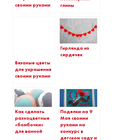
своими руками
глины
Гирлянда из
сердечек
Вязаные цветы
для украшения
своими руками
Как сделать
Поделки на 9
разноцветные
Мая своими
«бомбочки»
руками на
для ванной
конкурс в
детском саду и