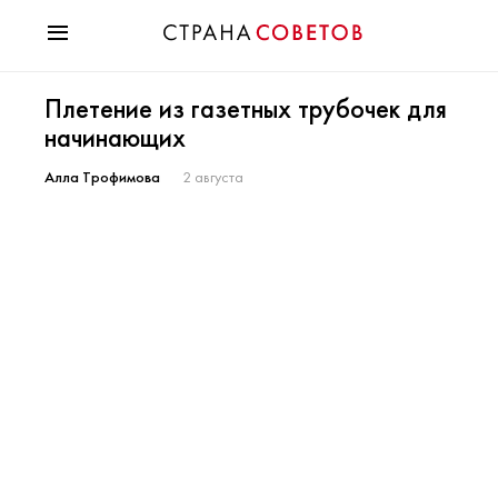
Красота
Плетение из газетных трубочек для
Мода
начинающих
Звезды
Гороскопы
Алла Трофимова
2 августа
Здоровье
Психология
Хобби
Разное
Праздники