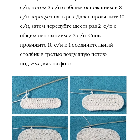
с/н, потом 2 с/н с общим основанием и 3
с/н чередует пять раз. Далее провяжите 10
с/н, затем чередуйте шесть раз 2 с/н с
общим основанием и 3 с/н. Снова
провяжите 10 с/н и 1 соединительный
столбик в третью воздушную петлю
подъема, как на фото.