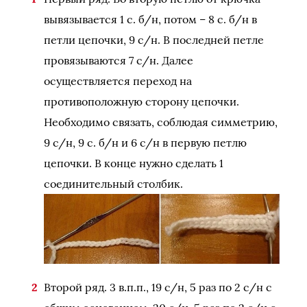
вывязывается 1 с. б/н, потом – 8 с. б/н в
петли цепочки, 9 с/н. В последней петле
провязываются 7 с/н. Далее
осуществляется переход на
противоположную сторону цепочки.
Необходимо связать, соблюдая симметрию,
9 с/н, 9 с. б/н и 6 с/н в первую петлю
цепочки. В конце нужно сделать 1
соединительный столбик.
Второй ряд. 3 в.п.п., 19 с/н, 5 раз по 2 с/н с