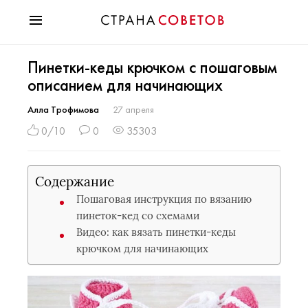
Красота
Пинетки-кеды крючком с пошаговым
Мода
описанием для начинающих
Звезды
Гороскопы
Алла Трофимова
27 апреля
Здоровье
0/10
0
35303
Психология
Хобби
Содержание
Разное
Пошаговая инструкция по вязанию
Праздники
пинеток-кед со схемами
Видео: как вязать пинетки-кеды
крючком для начинающих