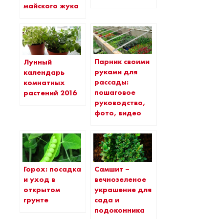
майского жука
Парник своими
Лунный
руками для
календарь
рассады:
комнатных
пошаговое
растений 2016
руководство,
фото, видео
Горох: посадка
Самшит –
и уход в
вечнозеленое
открытом
украшение для
грунте
сада и
подоконника