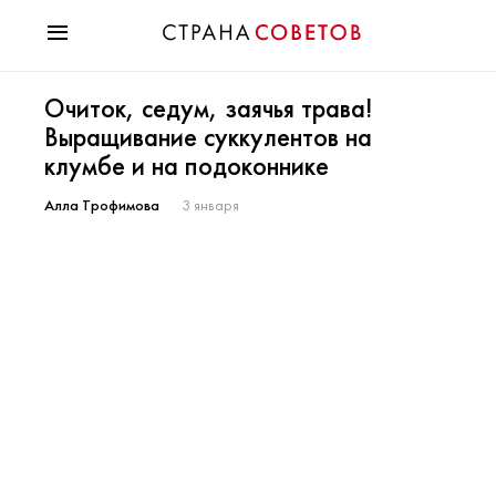
Красота
Очиток, седум, заячья трава!
Мода
Выращивание суккулентов на
Звезды
клумбе и на подоконнике
Гороскопы
Здоровье
Алла Трофимова
3 января
Психология
Хобби
Разное
Праздники