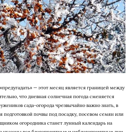
 «предугадать» — этот месяц является границей между
ительно, что дневная солнечная погода сменяется
ужеников сада-огорода чрезвычайно важно знать, в
ся подготовкой почвы под посадку, посевом семян или
щником огородника станет лунный календарь на
но указаны все благоприятные и неблагоприятные дни.