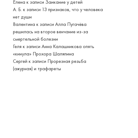
Елена
к записи
Заикание у детей
А. Б.
к записи
13 признаков, что у человека
нет души
Валентина
к записи
Алла Пугачёва
решилась на второе венчание из-за
смертельной болезни
Геля
к записи
Анна Калашникова опять
«кинула» Прохора Шаляпина
Сергей
к записи
Прорезная резьба
(ажурная) и трафареты