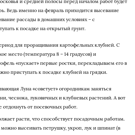
сковья и средней полосы перед началом работ будет
рь. Ведь именно на февраль приходится высевание
ивание рассады в домашних условиях – с
упать к посадке на открытый грунт.
ериод для проращивания картофельных клубней. С
ое место (температура 8 – 14 градусов) и
тофель «пускает» первые ростки, перекладываем его в
жно приступать к посадке клубней на грядки.
убывающая Луна «советует» огородникам заняться
ени, чеснока, луковичных и клубневых растений. А вот
е отдохнуть от посевочных работ.
должает расти, что способствует посадочным работам.
ла можно высеивать петрушку, укроп, лук и шпинат (в