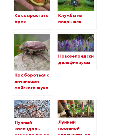
Как вырастить
Клумбы из
орех
покрышек
Новозеландские
дельфиниумы
Как бороться с
личинками
майского жука
Лунный
Лунный
посевной
календарь
календарь на
огородника на