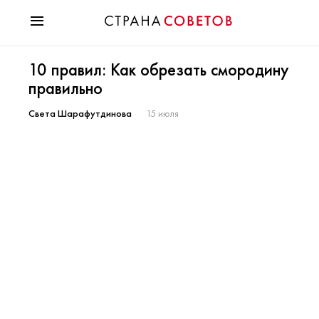
Красота
10 правил: Как обрезать смородину
Мода
правильно
Звезды
Гороскопы
Света Шарафутдинова
15 июля
Здоровье
Психология
Хобби
Разное
Праздники