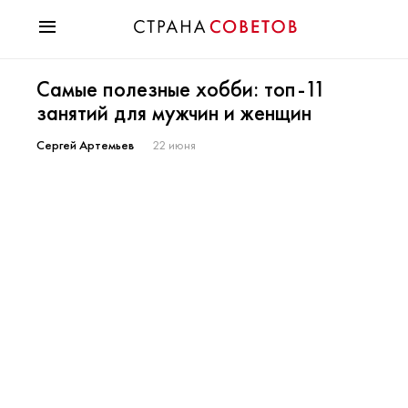
Красота
Самые полезные хобби: топ-11
Мода
занятий для мужчин и женщин
Звезды
Гороскопы
Сергей Артемьев
22 июня
Здоровье
Психология
Хобби
Разное
Праздники