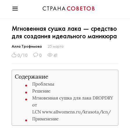
Красота
Мгновенная сушка лака — средство
Мода
для создания идеального маникюра
Звезды
Гороскопы
Алла Трофимова
25 марта
Здоровье
0/10
0
41
Психология
Хобби
Содержание
Разное
Проблемы
Праздники
Решение
Мгновенная сушка для лака DROPDRY
от
LСN www.allwomens.ru/krasota/lcn/
Применение