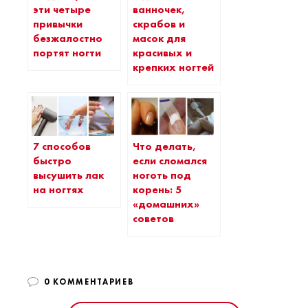
эти четыре
ванночек,
привычки
скрабов и
безжалостно
масок для
портят ногти
красивых и
крепких ногтей
7 способов
Что делать,
быстро
если сломался
высушить лак
ноготь под
на ногтях
корень: 5
«домашних»
советов
0 КОММЕНТАРИЕВ