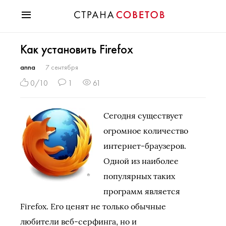
Красота
Как установить Firefox
Мода
Звезды
anna
7 сентября
Гороскопы
0/10
1
61
Здоровье
Психология
Сегодня существует
Хобби
огромное количество
Разное
интернет-браузеров.
Праздники
Одной из наиболее
популярных таких
программ является
Firefox. Его ценят не только обычные
любители веб-серфинга, но и