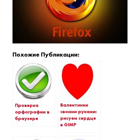
Похожие Публикации:
Валентинки
Проверка
своими руками:
орфографии в
рисуем сердце
браузере
в GIMP