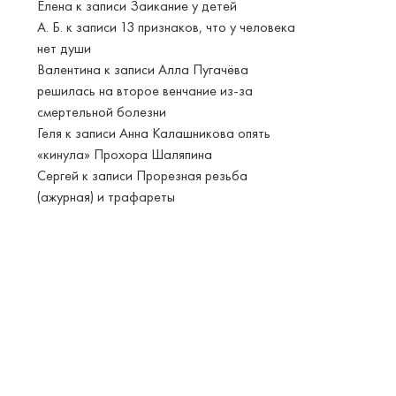
Елена
к записи
Заикание у детей
А. Б.
к записи
13 признаков, что у человека
нет души
Валентина
к записи
Алла Пугачёва
решилась на второе венчание из-за
смертельной болезни
Геля
к записи
Анна Калашникова опять
«кинула» Прохора Шаляпина
Сергей
к записи
Прорезная резьба
(ажурная) и трафареты