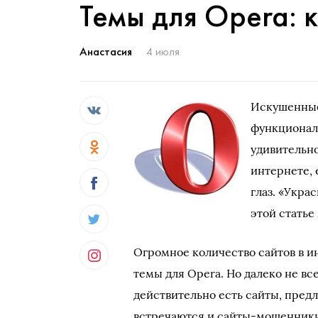
Темы для Opera: 
Анастасия
4 июля
Искушенные
функциональ
удивительно
интернете, 
глаз. «Укра
этой стать
Огромное количество сайтов в и
темы для Opera. Но далеко не вс
действительно есть сайты, пред
встречаются и сайты-мошенник