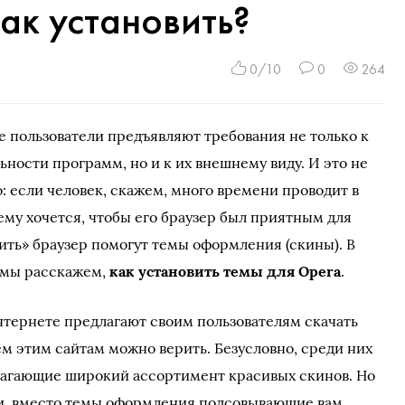
как установить?
0/10
0
264
 пользователи предъявляют требования не только к
ности программ, но и к их внешнему виду. И это не
: если человек, скажем, много времени проводит в
ему хочется, чтобы его браузер был приятным для
сить» браузер помогут темы оформления (скины). В
е мы расскажем,
как установить темы для Opera
.
нтернете предлагают своим пользователям скачать
ем этим сайтам можно верить. Безусловно, среди них
лагающие широкий ассортимент красивых скинов. Но
и, вместо темы оформления подсовывающие вам