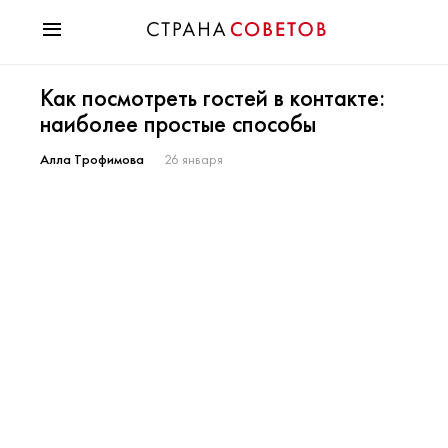
Красота
Как посмотреть гостей в контакте:
Мода
наиболее простые способы
Звезды
Гороскопы
Алла Трофимова
26 января
Здоровье
Психология
Хобби
Разное
Праздники