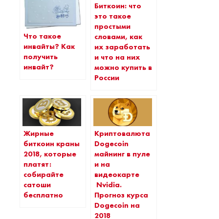
Биткоин: что
это такое
простыми
Что такое
словами, как
инвайты? Как
их заработать
получить
и что на них
инвайт?
можно купить в
России
Жирные
Криптовалюта
биткоин краны
Dogecoin
2018, которые
майнинг в пуле
платят:
и на
собирайте
видеокарте
сатоши
Nvidia.
бесплатно
Прогноз курса
Dogecoin на
2018