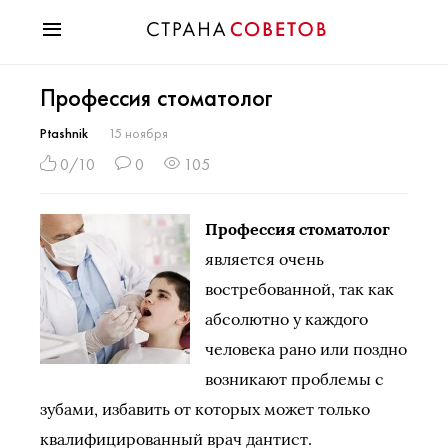
Красота
Профессия стоматолог
Мода
Звезды
Ptashnik
15 ноября
Гороскопы
0/10
0
105
Здоровье
Психология
Профессия стоматолог
Хобби
является очень
Разное
востребованной, так как
Праздники
абсолютно у каждого
человека рано или поздно
возникают проблемы с
зубами, избавить от которых может только
квалифицированный врач дантист.