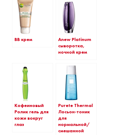
BB крем
Anew Platinum
сыворотка,
ночной крем
Кофеиновый
Purete Thermal
Ролик гель для
Лосьон-тоник
кожи вокруг
для
глаз
нормальной/
смешанной