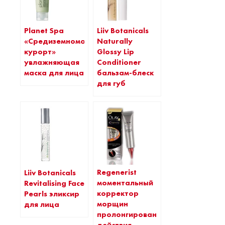
Planet Spa
Liiv Botanicals
«Средиземноморский
Naturally
курорт»
Glossy Lip
увлажняющая
Conditioner
маска для лица
бальзам-блеск
для губ
Regenerist
Liiv Botanicals
моментальный
Revitalising Face
корректор
Pearls эликсир
морщин
для лица
пролонгированного