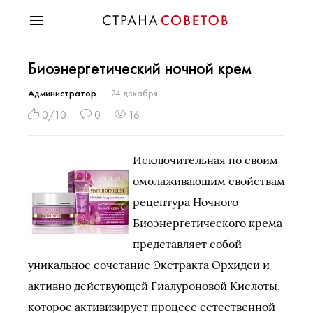
Красота
Биоэнергетический ночной крем
Мода
Звезды
Администратор
24 декабря
Гороскопы
0/10
0
16
Здоровье
Психология
Исключительная по своим
Хобби
омолаживающим свойствам
Разное
рецептура Ночного
Праздники
Биоэнергетического крема
представляет собой
уникальное сочетание Экстракта Орхидеи и
активно действующей Гиалуроновой Кислоты,
которое активизирует процесс естественной