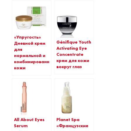
«Упругость»
Génifique Youth
Дневной крем
Activating Eye
для
Concentrate
нормальной и
крем для кожи
комбинированной
вокруг глаз
кожи
All About Eyes
Planet Spa
Serum
«Французские