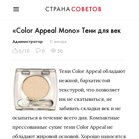
Красота
«Color Appeal Mono» Тени для век
Мода
Звезды
Администратор
11 января
Гороскопы
0/10
0
50
Здоровье
Психология
Тени Color Appeal обладают
Хобби
нежной, бархатистой
Разное
текстурой, что позволяет
Праздники
им не скатываться, не
забивать складки век и не
осыпаться в течение всего дня. Компактные
прессованные сухие тени Color Appeal не
обладают жировой основой. Хорошо наносятся