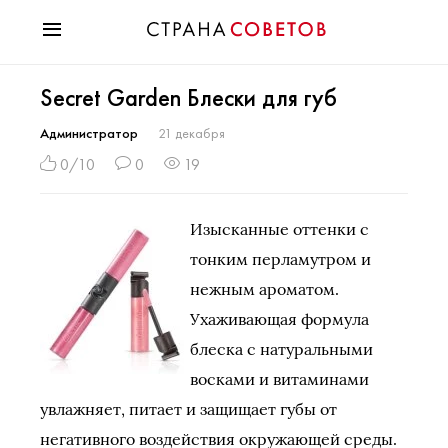
Красота
Secret Garden Блески для губ
Мода
Звезды
Администратор
21 декабря
Гороскопы
0/10
0
19
Здоровье
Психология
Изысканные оттенки с
Хобби
тонким перламутром и
Разное
нежным ароматом.
Праздники
Ухаживающая формула
блеска с натуральными
восками и витаминами
увлажняет, питает и защищает губы от
негативного воздействия окружающей среды.