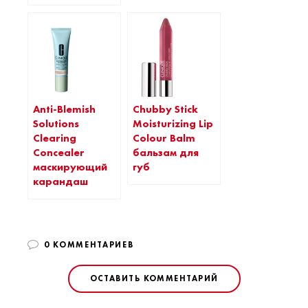
Chubby Stick
Anti-Blemish
Moisturizing Lip
Solutions
Colour Balm
Сlearing
бальзам для
Сoncealer
губ
маскирующий
карандаш
0 КОММЕНТАРИЕВ
ОСТАВИТЬ КОММЕНТАРИЙ