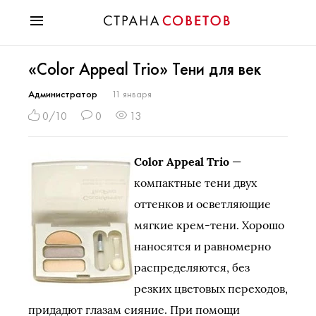
Красота
«Color Appeal Trio» Тени для век
Мода
Звезды
Администратор
11 января
Гороскопы
0/10
0
13
Здоровье
Психология
Color Appeal Trio
—
Хобби
компактные тени двух
Разное
оттенков и осветляющие
Праздники
мягкие крем-тени. Хорошо
наносятся и равномерно
распределяются, без
резких цветовых переходов,
придадют глазам сияние. При помощи