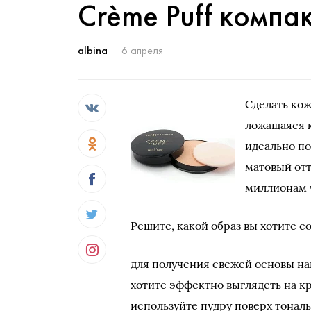
Crème Puff компа
albina
6 апреля
Сделать кож
ложащаяся 
идеально по
матовый от
миллионам 
Решите, какой образ вы хотите со
для получения свежей основы на
хотите эффектно выглядеть на к
используйте пудру поверх тональ