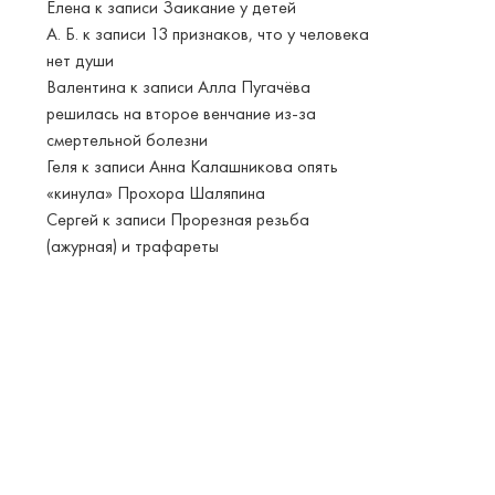
Елена
к записи
Заикание у детей
А. Б.
к записи
13 признаков, что у человека
нет души
Валентина
к записи
Алла Пугачёва
решилась на второе венчание из-за
смертельной болезни
Геля
к записи
Анна Калашникова опять
«кинула» Прохора Шаляпина
Сергей
к записи
Прорезная резьба
(ажурная) и трафареты