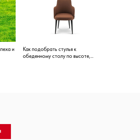
пеха и
Как подобрать стулья к
обеденному столу по высоте,...
Я