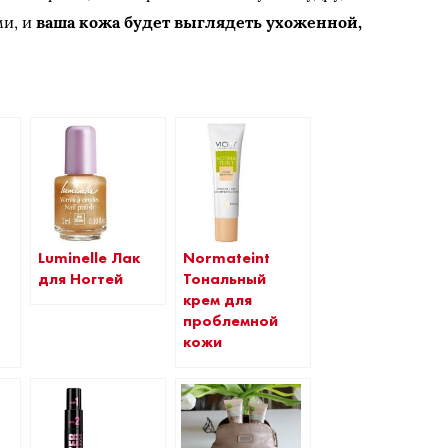
ми, и
ваша кожа будет выглядеть ухоженной,
Luminelle Лак
Normateint
для Ногтей
Тональный
крем для
проблемной
кожи