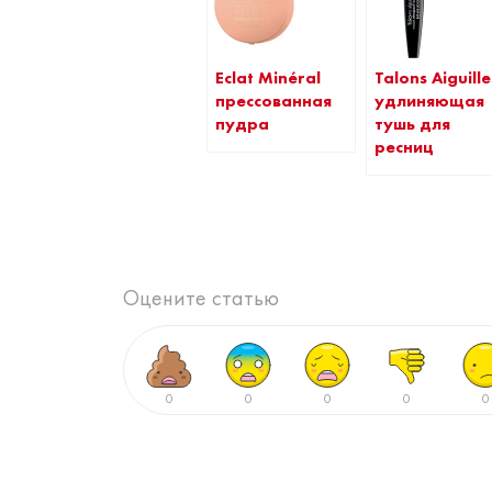
Eclat Minéral
Talons Aiguille
прессованная
удлиняющая
пудра
тушь для
ресниц
Оцените статью
0
0
0
0
0