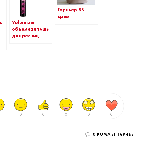
Гарньер ББ
крем
s
Volumizer
объемная тушь
для ресниц
0
0
0
0
0
0 КОММЕНТАРИЕВ