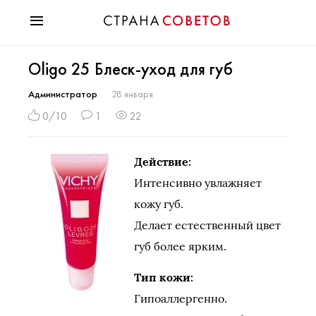
Красота
Oligo 25 Блеск-уход для губ
Мода
Звезды
Администратор
28 января
Гороскопы
0/10
1
22
Здоровье
Психология
Действие:
Хобби
Интенсивно увлажняет
Разное
кожу губ.
Праздники
Делает естественный цвет
губ более ярким.
Тип кожи:
Гипоаллергенно.