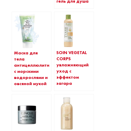
гель для душа
SOIN VEGETAL
Маска для
CORPS
тела
увлажняющий
антицеллюлитная
уход с
с морскими
эффектом
водорослями и
загара
овсяной мукой