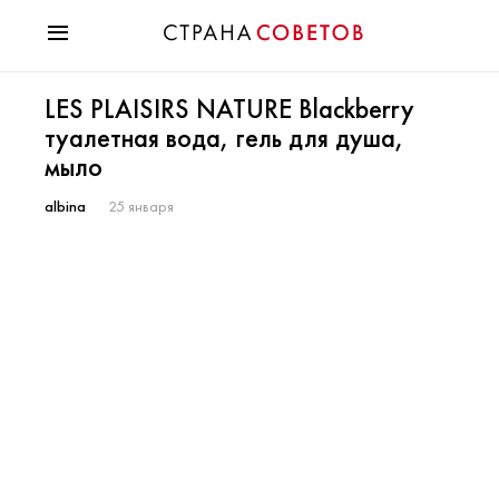
Красота
LES PLAISIRS NATURE Blackberry
Мода
туалетная вода, гель для душа,
Звезды
мыло
Гороскопы
Здоровье
albina
25 января
Психология
Хобби
Разное
Праздники