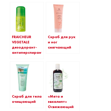
FRAICHEUR
Cкраб для рук
VEGETALE
и ног
дезодорант-
смягчающий
антиперспирант
Скраб для тела
«Мята и
очищающий
эвкалипт»
Освежающий