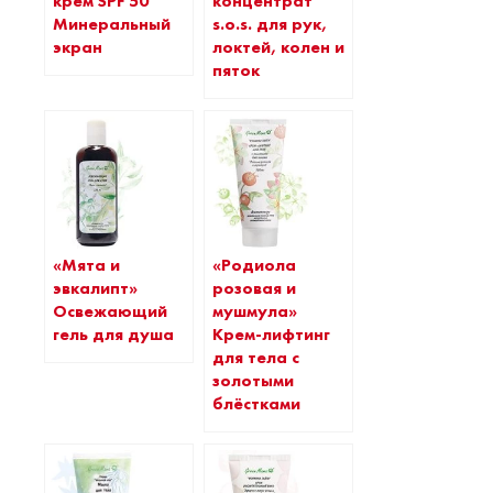
крем SPF 50
концентрат
Минеральный
s.o.s. для рук,
экран
локтей, колен и
пяток
«Мята и
«Родиола
эвкалипт»
розовая и
Освежающий
мушмула»
гель для душа
Крем-лифтинг
для тела с
золотыми
блёстками