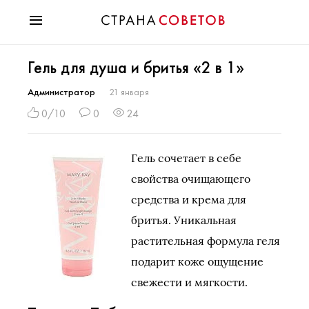
Красота
Гель для душа и бритья «2 в 1»
Мода
Звезды
Администратор
21 января
Гороскопы
0/10
0
24
Здоровье
Психология
Гель сочетает в себе
Хобби
свойства очищающего
Разное
средства и крема для
Праздники
бритья. Уникальная
растительная формула геля
подарит коже ощущение
свежести и мягкости.