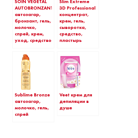
SOIN VEGETAL
Slim Extreme
AUTOBRONZANT
3D Professional
автозагар,
концентрат,
бронзант, гель,
крем, гель,
молочко,
сыворотка,
спрей, крем,
средство,
уход, средство
пластырь
Sublime Bronze
Veet крем для
автозагар,
депиляции в
молочко, гель,
душе
спрей