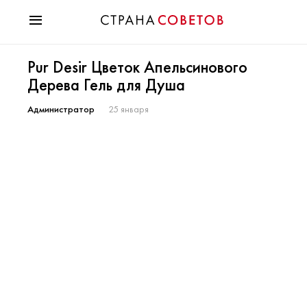
Красота
Pur Desir Цветок Апельсинового
Мода
Дерева Гель для Душа
Звезды
Гороскопы
Администратор
25 января
Здоровье
Психология
Хобби
Разное
Праздники