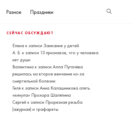
Разное
Праздники
СЕЙЧАС ОБСУЖДАЮТ
Елена
к записи
Заикание у детей
А. Б.
к записи
13 признаков, что у человека
нет души
Валентина
к записи
Алла Пугачёва
решилась на второе венчание из-за
смертельной болезни
Геля
к записи
Анна Калашникова опять
«кинула» Прохора Шаляпина
Сергей
к записи
Прорезная резьба
(ажурная) и трафареты