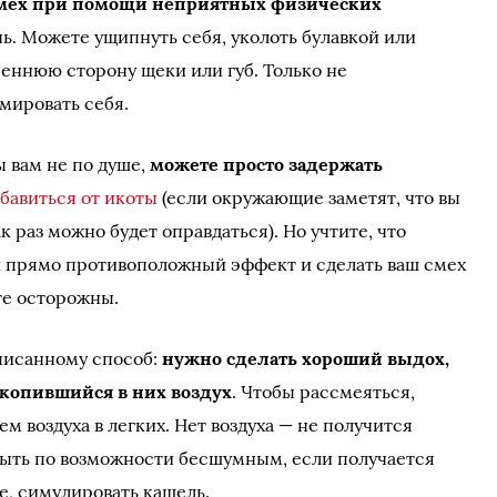
смех при помощи неприятных физических
ечь. Можете ущипнуть себя, уколоть булавкой или
реннюю сторону щеки или губ. Только не
мировать себя.
ы вам не по душе,
можете просто задержать
бавиться от икоты
(если окружающие заметят, что вы
к раз можно будет оправдаться). Но учтите, что
и прямо противоположный эффект и сделать ваш смех
те осторожны.
писанному способ:
нужно сделать хороший выдох,
акопившийся в них воздух
. Чтобы рассмеяться,
м воздуха в легких. Нет воздуха — не получится
быть по возможности бесшумным, если получается
е, симулировать кашель.