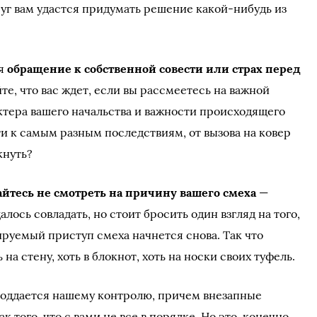
руг вам удастся придумать решение какой-нибудь из
ся
обращение к собственной совести или страх перед
те, что вас ждет, если вы рассмеетесь на важной
актера вашего начальства и важности происходящего
 к самым разным последствиям, от вызова на ковер
кнуть?
айтесь не смотреть на причину вашего смеха
—
алось совладать, но стоит бросить один взгляд на того,
ируемый приступ смеха начнется снова. Так что
на стену, хоть в блокнот, хоть на носки своих туфель.
о поддается нашему контролю, причем внезапные
 того, что с вами не все в порядке. Но это, конечно,