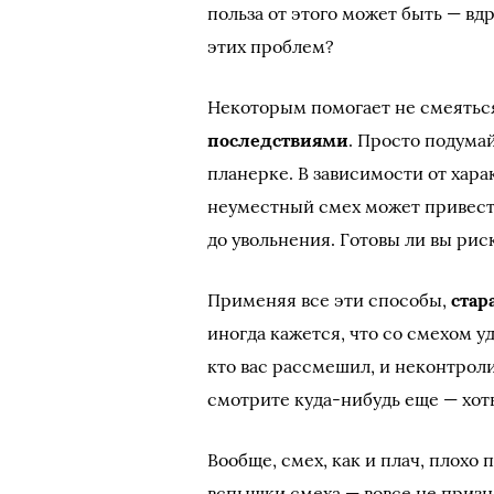
польза от этого может быть — вд
этих проблем?
Некоторым помогает не смеять
последствиями
. Просто подумай
планерке. В зависимости от хар
неуместный смех может привести
до увольнения. Готовы ли вы рис
Применяя все эти способы,
стар
иногда кажется, что со смехом уд
кто вас рассмешил, и неконтрол
смотрите куда-нибудь еще — хоть 
Вообще, смех, как и плач, плох
вспышки смеха — вовсе не признак