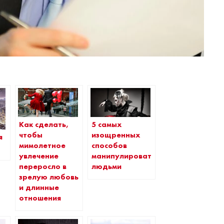
Как сделать,
5 самых
чтобы
изощренных
я
мимолетное
способов
увлечение
манипулировать
переросло в
людьми
зрелую любовь
и длинные
отношения