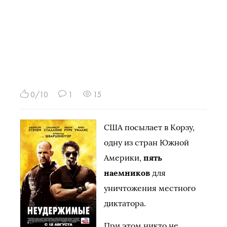
0/10
1
15
США посылает в Корзу,
одну из стран Южной
Америки,
пять
наемников
для
уничтожения местного
диктатора.
При этом никто не