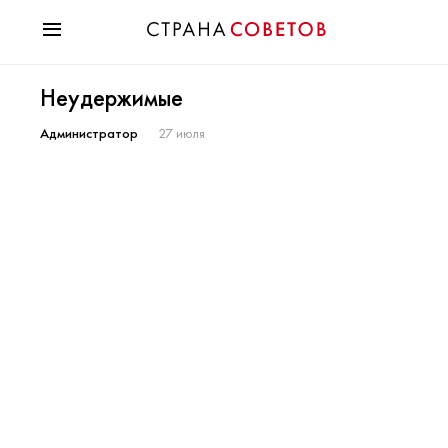
Красота
Неудержимые
Мода
Звезды
Администратор
27 июля
Гороскопы
Здоровье
Психология
Хобби
Разное
Праздники