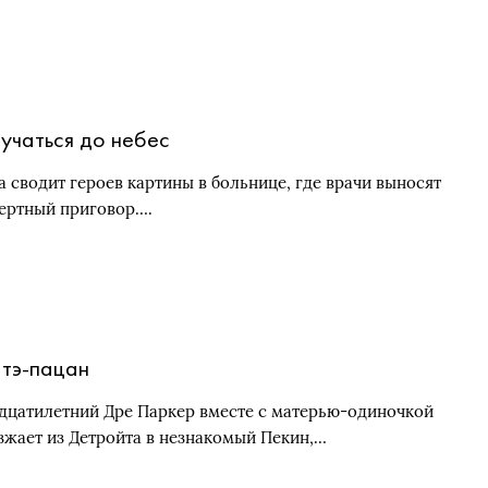
учаться до небес
а сводит героев картины в больнице, где врачи выносят
ертный приговор….
тэ-пацан
дцатилетний Дре Паркер вместе с матерью-одиночкой
зжает из Детройта в незнакомый Пекин,…