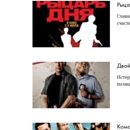
Рыца
Главн
счаст
Дво
Истор
полиц
Кома