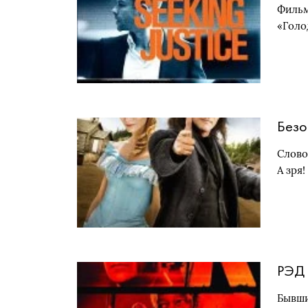
Фильм
«Голо
Безо
Слово
А зря
РЭД
Бывши