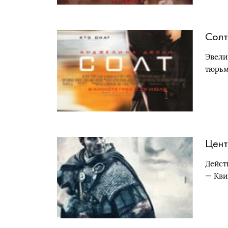
Солт
Эвели
тюрьм
Цент
Дейст
— Кви