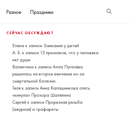
Разное
Праздники
СЕЙЧАС ОБСУЖДАЮТ
Елена
к записи
Заикание у детей
А. Б.
к записи
13 признаков, что у человека
нет души
Валентина
к записи
Алла Пугачёва
решилась на второе венчание из-за
смертельной болезни
Геля
к записи
Анна Калашникова опять
«кинула» Прохора Шаляпина
Сергей
к записи
Прорезная резьба
(ажурная) и трафареты