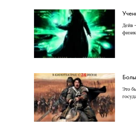
Учен
Дейв 
физик
Боль
Это б
госуд