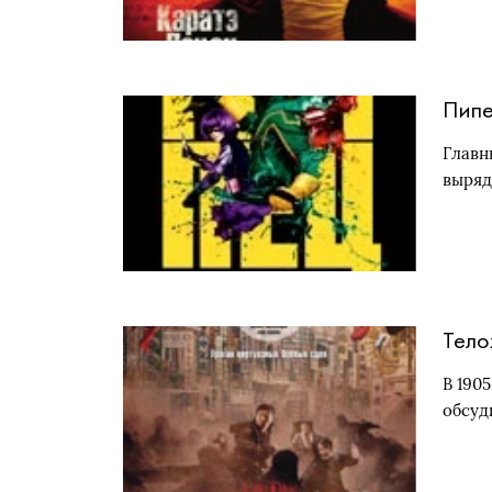
Пип
Главн
выряд
Тело
В 1905
обсуд