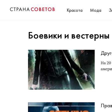
Красота
Мода
З
Боевики и вестерны
Друг
На 20
амери
Прав