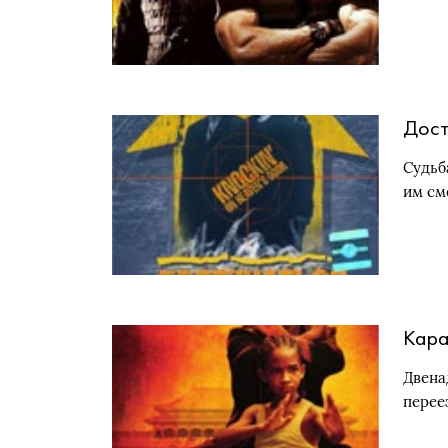
Дост
Судьб
им см
Кара
Двена
перее