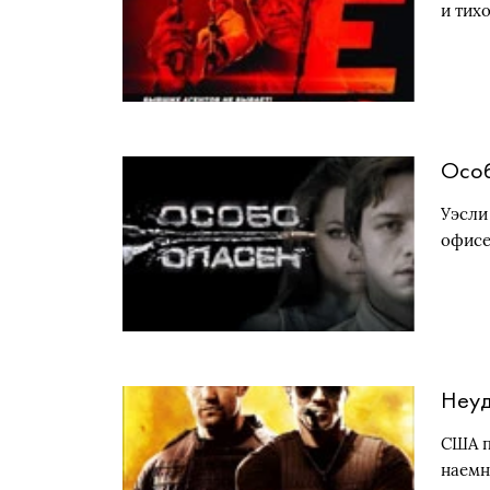
и тих
Особ
Уэсли
офисе
Неу
США п
наемн