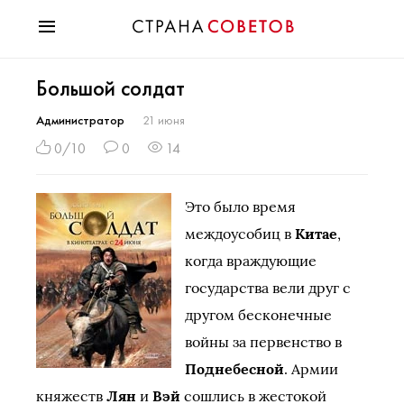
Красота
Большой солдат
Мода
Звезды
Администратор
21 июня
Гороскопы
0/10
0
14
Здоровье
Психология
Это было время
Хобби
междоусобиц в
Китае
,
Разное
когда враждующие
Праздники
государства вели друг с
другом бесконечные
войны за первенство в
Поднебесной
. Армии
княжеств
Лян
и
Вэй
сошлись в жестокой