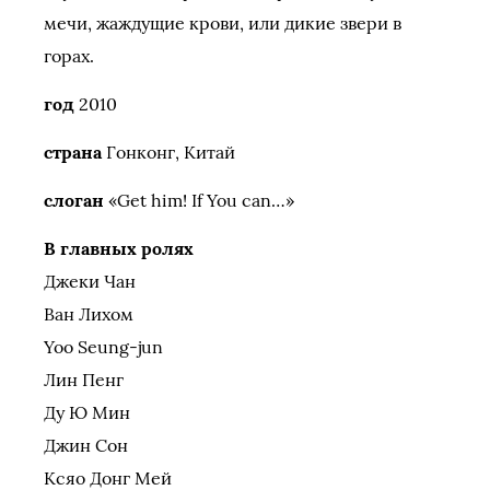
мечи, жаждущие крови, или дикие звери в
горах.
год
2010
страна
Гонконг, Китай
слоган
«Get him! If You can…»
В главных ролях
Джеки Чан
Ван Лихом
Yoo Seung-jun
Лин Пенг
Ду Ю Мин
Джин Сон
Ксяо Донг Мей