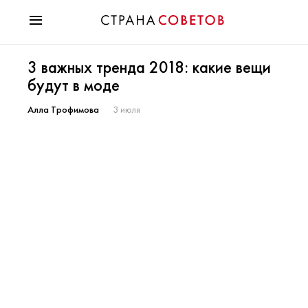
Красота
3 важных тренда 2018: какие вещи
Мода
будут в моде
Звезды
Гороскопы
Алла Трофимова
3 июля
Здоровье
Психология
Хобби
Разное
Праздники