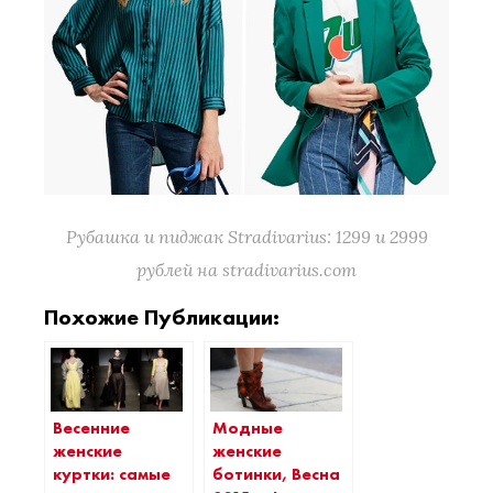
Рубашка и пиджак Stradivarius: 1299 и 2999
рублей на stradivarius.com
Похожие Публикации:
Весенние
Модные
женские
женские
куртки: самые
ботинки, Весна