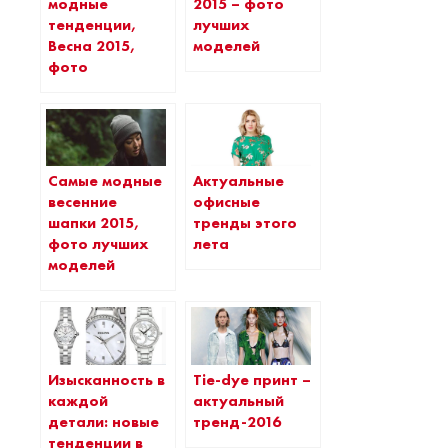
модные
2015 – фото
тенденции,
лучших
Весна 2015,
моделей
фото
Самые модные
Актуальные
весенние
офисные
шапки 2015,
тренды этого
фото лучших
лета
моделей
Изысканность в
Tie-dye принт –
каждой
актуальный
детали: новые
тренд-2016
тенденции в