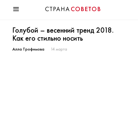
Красота
Голубой – весенний тренд 2018.
Мода
Как его стильно носить
Звезды
Гороскопы
Алла Трофимова
14 марта
Здоровье
Психология
Хобби
Разное
Праздники