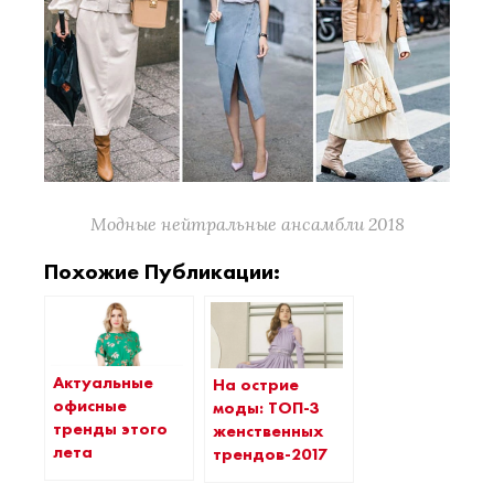
Модные нейтральные ансамбли 2018
Похожие Публикации:
Актуальные
На острие
офисные
моды: ТОП-3
тренды этого
женственных
лета
трендов-2017