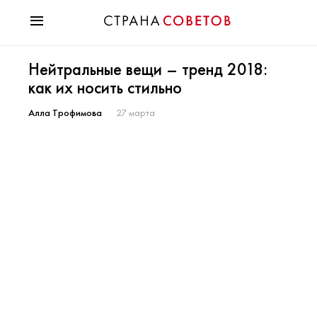
Красота
Нейтральные вещи – тренд 2018:
Мода
как их носить стильно
Звезды
Гороскопы
Алла Трофимова
27 марта
Здоровье
Психология
Хобби
Разное
Праздники