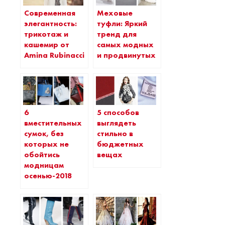
Современная
Меховые
элегантность:
туфли: Яркий
трикотаж и
тренд для
кашемир от
самых модных
Amina Rubinacci
и продвинутых
6
5 способов
вместительных
выглядеть
сумок, без
стильно в
которых не
бюджетных
обойтись
вещах
модницам
осенью-2018