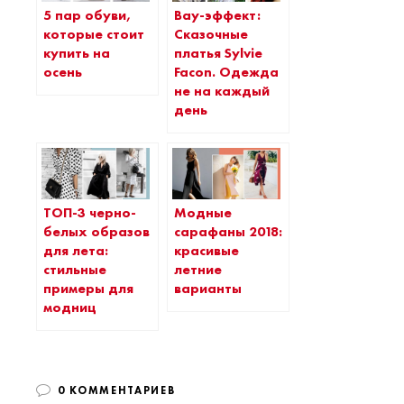
5 пар обуви,
Вау-эффект:
которые стоит
Сказочные
купить на
платья Sylvie
осень
Facon. Одежда
не на каждый
день
ТОП-3 черно-
Модные
белых образов
сарафаны 2018:
для лета:
красивые
стильные
летние
примеры для
варианты
модниц
0 КОММЕНТАРИЕВ