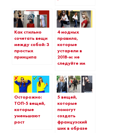
Как стильно
4 модных
сочетать вещи
правила,
между собой: 3
которые
простых
устарели в
принципа
2018-м: не
следуйте им
Осторожно:
5 вещей,
ТОП-5 вещей,
которые
которые
помогут
уменьшают
создать
рост
французский
шик в образе