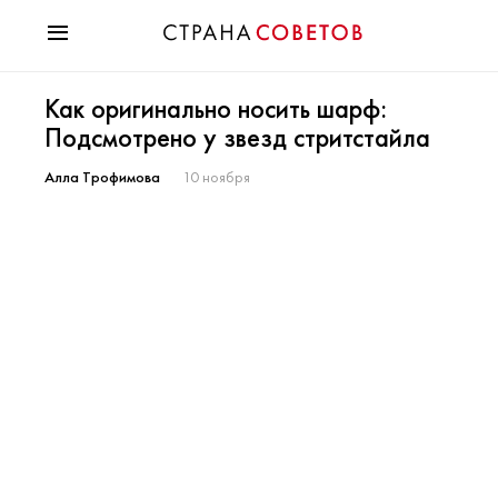
Красота
Как оригинально носить шарф:
Мода
Подсмотрено у звезд стритстайла
Звезды
Гороскопы
Алла Трофимова
10 ноября
Здоровье
Психология
Хобби
Разное
Праздники