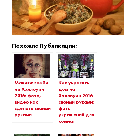
Похожие Публикации:
Макияж зомби
Как украсить
на Хэллоуин
дом на
2016: фото,
Хэллоуин 2016
видео как
своими руками:
сделать своими
фото
руками
украшений для
комнат