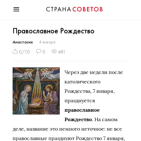
Красота
Православное Рождество
Мода
Звезды
Анастасия
4 января
Гороскопы
0/10
0
481
Здоровье
Психология
Через две недели после
Хобби
католического
Разное
Рождества, 7 января,
Праздники
празднуется
православное
Рождество
. На самом
деле, название это немного неточное: не все
православные празднуют Рождество 7 января,