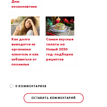
Дню
космонавтики
Как долго
Самые вкусные
выводится из
салаты на
организма
Новый 2020
алкоголь и как
год: подборка
избавиться от
рецептов
похмелья
0 КОММЕНТАРИЕВ
ОСТАВИТЬ КОММЕНТАРИЙ