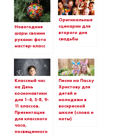
Оригинальные
сценарии для
Новогодние
второго дня
шары своими
свадьбы
руками: фото
мастер-класс
Классный час
Песни на Пасху
на День
Христову для
космонавтики
детей и
для 1-4, 5-8, 9-
молодежи в
11 классов.
воскресной
Презентация
школе (слова и
для классного
ноты)
часа,
посвященного