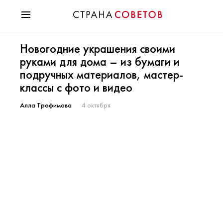
Красота
Новогодние украшения своими
Мода
руками для дома – из бумаги и
Звезды
подручных материалов, мастер-
Гороскопы
классы с фото и видео
Здоровье
Психология
Алла Трофимова
4 октября
Хобби
Разное
Праздники