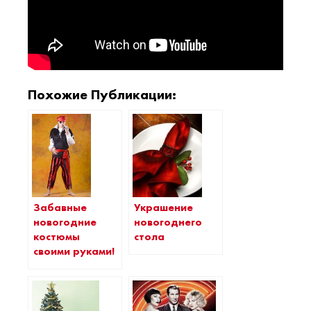
Похожие Публикации:
Забавные
Украшение
новогодние
новогоднего
костюмы
стола
своими руками!