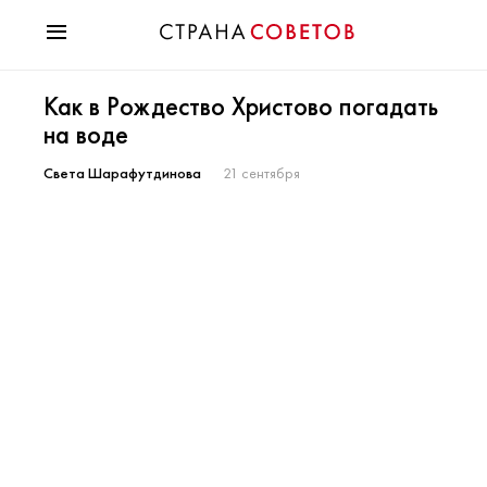
Красота
Как в Рождество Христово погадать
Мода
на воде
Звезды
Гороскопы
Света Шарафутдинова
21 сентября
Здоровье
Психология
Хобби
Разное
Праздники