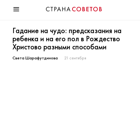
Красота
Гадание на чудо: предсказания на
Мода
ребенка и на его пол в Рождество
Звезды
Христово разными способами
Гороскопы
Здоровье
Света Шарафутдинова
21 сентября
Психология
Хобби
Разное
Праздники