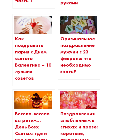
Часть 1
руками
Как
Оригинальное
поздравить
поздравление
парня с Днем
мужчин с 23
святого
февраля: что
Валентина – 10
необходимо
лучших
знать?
советов
Весело-весело
Поздравления
встретим…
влюбленным в
День Всех
стихах и прозе:
Святых: где и
короткие,