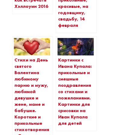
как встречать
прикольные,
Хэллоуин 2016
красивые, на
годовщину,
свадьбу, 14
февраля
Стихи на День
Картинки с
святого
Ивана Купала:
Валентина
прикольные и
любимому
смешные
парню и мужу,
поздравления
любимой
со стихами и
девушке и
пожеланиями.
жене, маме и
Картинки для
бабушке.
срисовки на
Короткие и
Иван Купала
прикольные
для детей
стихотворения