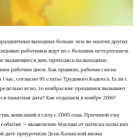
праздничных выходных больше чем во многих других
 рядовые работники ждут их с большим нетерпением.
чие выдающиеся дни, приходясь на выходные,
им рабочим днем. Как правило, рабочая смена
1 час, согласно 95 статье Трудового Кодекса. Если с
редельно ясно, то ноябрьские праздники вызывают
ся памятная дата? Как отдыхаем в ноябре 2016?
тва, вошедший в силу с 2005 года. Причиной ему
 событие — вызволение Москвы от натиска польских
этой дате приурочили День Казанской икона