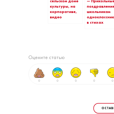
сельском доме
— Прикольны
культуры, на
поздравлени
корпоративе,
школьникам
видео
одноклассни
в стихах
Оцените статью
0
0
0
0
0
ОСТАВ