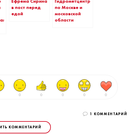
е
Ефрема Сирина
Гидрометцентра
я
в пост перед
по Москве и
едой
московской
кам
области
0
0
0
0
0
1 КОММЕНТАРИЙ
ИТЬ КОММЕНТАРИЙ