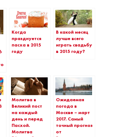
Когда
В какой месяц
празднуется
лучше всего
пасха в 2015
играть свадьбу
году
в 2015 году?
6
то
е
Молитва в
Ожидаемая
3
Великий пост
погода в
на каждый
Москве – март
день и перед
2017. Самый
Пасхой.
точный прогноз
Молитва
от