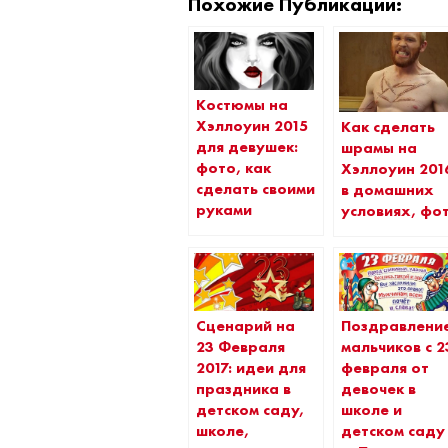
Похожие Публикации:
Костюмы на
Хэллоуин 2015
Как сделать
для девушек:
шрамы на
фото, как
Хэллоуин 201
сделать своими
в домашних
руками
условиях, фо
Сценарий на
Поздравлени
23 Февраля
мальчиков с 2
2017: идеи для
февраля от
праздника в
девочек в
детском саду,
школе и
школе,
детском саду