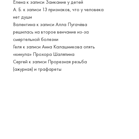
Елена
к записи
Заикание у детей
А. Б.
к записи
13 признаков, что у человека
нет души
Валентина
к записи
Алла Пугачёва
решилась на второе венчание из-за
смертельной болезни
Геля
к записи
Анна Калашникова опять
«кинула» Прохора Шаляпина
Сергей
к записи
Прорезная резьба
(ажурная) и трафареты