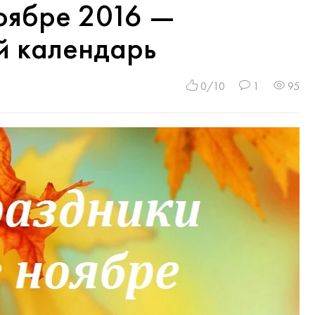
оябре 2016 —
й календарь
0/10
1
95