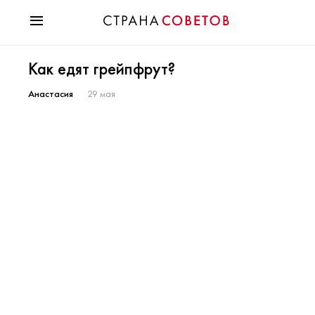
Красота
Как едят грейпфрут?
Мода
Звезды
Анастасия
29 мая
Гороскопы
Здоровье
Психология
Хобби
Разное
Праздники