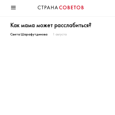
Красота
Как мама может расслабиться?
Мода
Звезды
Света Шарафутдинова
1 августа
Гороскопы
Здоровье
Психология
Хобби
Разное
Праздники