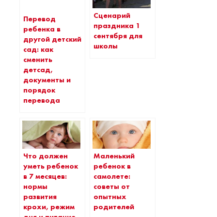
Сценарий
Перевод
праздника 1
ребенка в
сентября для
другой детский
школы
сад: как
сменить
детсад,
документы и
порядок
перевода
Что должен
Маленький
уметь ребенок
ребенок в
в 7 месяцев:
самолете:
нормы
советы от
развития
опытных
крохи, режим
родителей
дня и питание