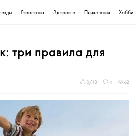
везды
Гороскопы
Здоровье
Психология
Хобби
: три правила для
0/10
4
62