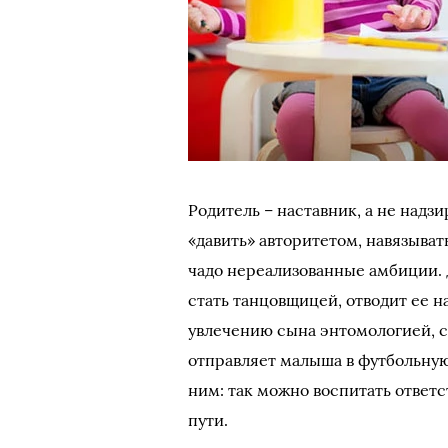
Родитель – наставник, а не надз
«давить» авторитетом, навязыва
чадо нереализованные амбиции. 
стать танцовщицей, отводит ее н
увлечению сына энтомологией, 
отправляет малыша в футбольную 
ним: так можно воспитать ответ
пути.