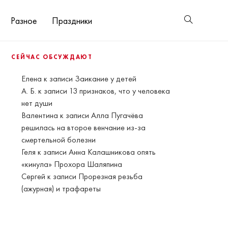
Разное
Праздники
СЕЙЧАС ОБСУЖДАЮТ
Елена
к записи
Заикание у детей
А. Б.
к записи
13 признаков, что у человека
нет души
Валентина
к записи
Алла Пугачёва
решилась на второе венчание из-за
смертельной болезни
Геля
к записи
Анна Калашникова опять
«кинула» Прохора Шаляпина
Сергей
к записи
Прорезная резьба
(ажурная) и трафареты