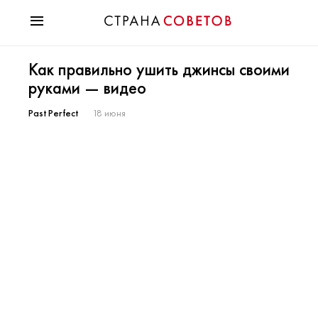
Красота
Как правильно ушить джинсы своими
Мода
руками — видео
Звезды
Гороскопы
Past Perfect
18 июня
Здоровье
Психология
Хобби
Разное
Праздники